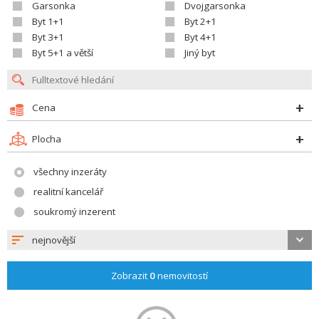
Garsonka
Dvojgarsonka
Byt 1+1
Byt 2+1
Byt 3+1
Byt 4+1
Byt 5+1 a větší
Jiný byt
Cena
Plocha
všechny inzeráty
realitní kancelář
soukromý inzerent
nejnovější
Zobrazit
0
nemovitostí