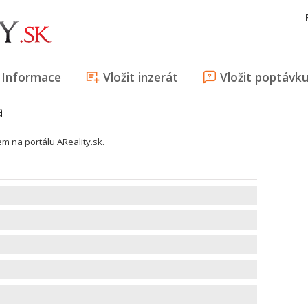
Informace
Vložit inzerát
Vložit poptávk
a
em na portálu AReality.sk.