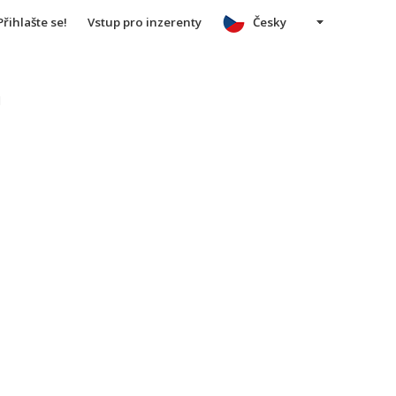
Přihlašte se!
Vstup pro inzerenty
Česky
u