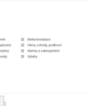
veře
Elektroinstalace
oplocení
Okna, schody, podkroví
krytiny
Alarmy a zabezpečení
 vody
Výtahy
Stavební materiály - výrobci
d
Zahradní centra, květiny