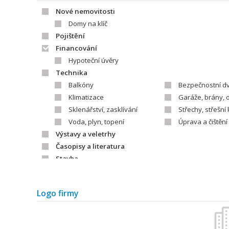
Nové nemovitosti
Domy na klíč
Pojištění
Financování
Hypoteční úvěry
Technika
Balkóny
Bezpečnostní d
Klimatizace
Garáže, brány, 
Sklenářství, zasklívání
Střechy, střešní 
Voda, plyn, topení
Úprava a čištění
Výstavy a veletrhy
Časopisy a literatura
Stavba
Stavební firmy
Stavebniny
Zahrada
Logo firmy
Zahradnické firmy
Vybavení zahra
Literatura
Architekti/projektanti