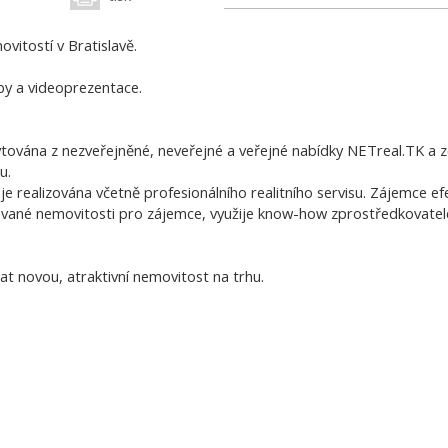
vitostí v Bratislavě.
by a videoprezentace.
vána z nezveřejněné, neveřejné a veřejné nabídky NETreal.TK a ze 
u.
je realizována včetně profesionálního realitního servisu. Zájemc
vané nemovitosti pro zájemce, využije know-how zprostředkovatele, 
at novou, atraktivní nemovitost na trhu.