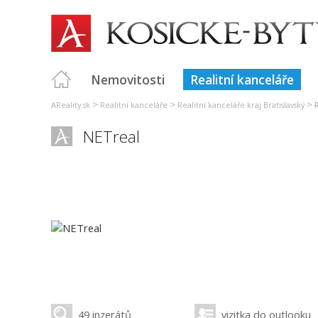
Nemovitosti
Realitní kanceláře
>
>
>
AReality.sk
Realitní kanceláře
Realitní kanceláře kraj Bratislavský
NETreal
49 inzerátů
vizitka do outlooku