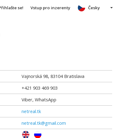
Přihlašte se!
Vstup pro inzerenty
Česky
u
Vajnorská 98
,
83104
Bratislava
+421 903 469 903
Viber, WhatsApp
netreal.tk
netreal.tk@gmail.com