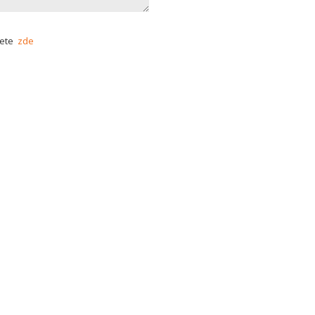
nete
zde