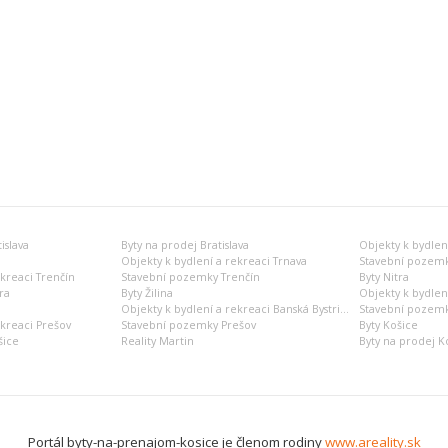
islava
Byty na prodej Bratislava
Objekty k bydlení
Objekty k bydlení a rekreaci Trnava
Stavební pozemk
ekreaci Trenčín
Stavební pozemky Trenčín
Byty Nitra
ra
Byty Žilina
Objekty k bydlení
Objekty k bydlení a rekreaci Banská Bystrica
Stavební pozemky
ekreaci Prešov
Stavební pozemky Prešov
Byty Košice
šice
Reality Martin
Byty na prodej K
Portál byty-na-prenajom-kosice je členom rodiny
www.areality.sk