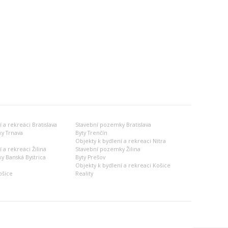
 a rekreaci Bratislava
Stavební pozemky Bratislava
y Trnava
Byty Trenčín
Objekty k bydlení a rekreaci Nitra
 a rekreaci Žilina
Stavební pozemky Žilina
 Banská Bystrica
Byty Prešov
Objekty k bydlení a rekreaci Košice
ošice
Reality