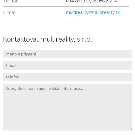
Telefon
0948331337, 0905809214
E-mail
multireality@multireality.sk
Kontaktovat multireality, s.r.o.